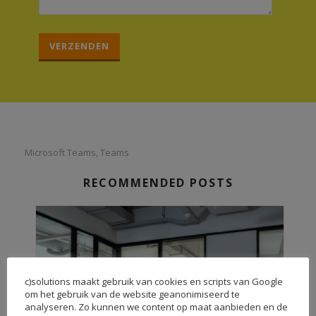
G
e
l
i
e
v
e
d
Microsoft Teams
Teams
,
i
t
RECOMMENDED POSTS
v
e
l
d
l
e
c)solutions maakt gebruik van cookies en scripts van Google
e
om het gebruik van de website geanonimiseerd te
analyseren. Zo kunnen we content op maat aanbieden en de
g