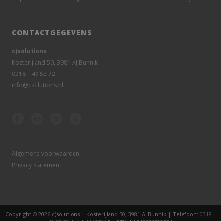
CONTACTGEGEVENS
c)solutions
Kosterijland 50, 3981 AJ Bunnik
0318 – 49 53 72
info@csolutions.nl
Algemene voorwaarden
Privacy Statement
Copyright © 2026 c)solutions | Kosterijland 50, 3981 AJ Bunnik | Telefoon:
0318 –