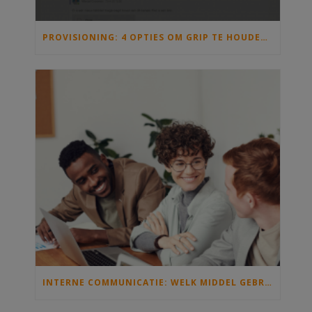
PROVISIONING: 4 OPTIES OM GRIP TE HOUDEN OP TEAMS EN SHAREPOINT
INTERNE COMMUNICATIE: WELK MIDDEL GEBRUIK JE WANNEER?