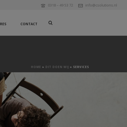
0318 – 49 53 72
info@csolutions.nl
RES
CONTACT
HOME
»
DIT DOEN WIJ
»
SERVICES