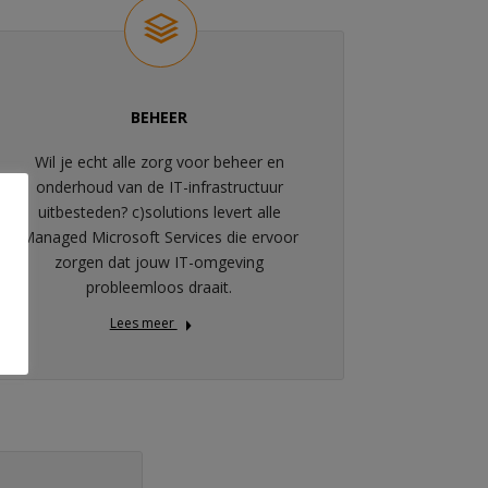
BEHEER
Wil je echt alle zorg voor beheer en
onderhoud van de IT-infrastructuur
uitbesteden? c)solutions levert alle
Managed Microsoft Services die ervoor
zorgen dat jouw IT-omgeving
probleemloos draait.
Lees meer