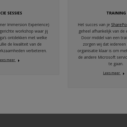
CIE SESSIES
TRAINING
mer Immersion Experience)
Het succes van je
SharePo
kgerichte workshop waar jij
geheel afhankelijk van de 
ega’s ontdekken met welke
Door middel van een tra
llie de kwaliteit van de
zorgen wij dat iedereen
erkzaamheden verbeteren.
organisatie klaar is om me
de andere Microsoft servi
Lees meer
te gaan.
Lees meer