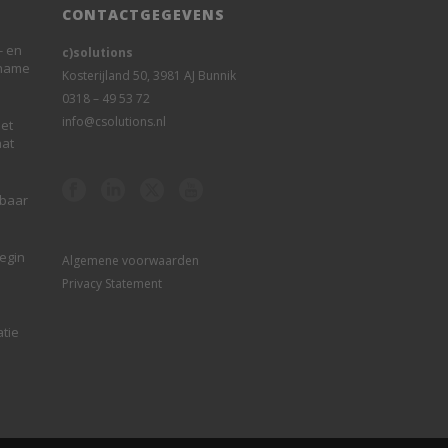
CONTACTGEGEVENS
- en
c)solutions
rname
Kosterijland 50, 3981 AJ Bunnik
0318 – 49 53 72
info@csolutions.nl
et
aat
sbaar
begin
Algemene voorwaarden
Privacy Statement
atie