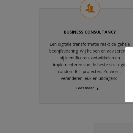
BUSINESS CONSULTANCY
Een digitale transformatie raakt de gehele
bedrijfsvoering. Wij helpen en adviseren je
bij identificeren, ontwikkelen en
implementeren van de beste strategie
rondom ICT-projecten. Zo wordt
veranderen leuk en uitdagend.
Lees meer