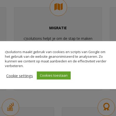
MIGRATIE
c)solutions helpt je om de stap te maken
naar lagere kosten en betere
schaalbaarheid. We begeleiden jouw
c)solutions maakt gebruik van cookies en scripts van Google om
migratie, waarmee we voorkomen dat er
het gebruik van de website geanonimiseerd te analyseren. Zo
kunnen we content op maat aanbieden en de effectiviteit verder
bestanden verloren gaan of eventuele
verbeteren.
lekken ontstaan.
Cookie settings
Cookies toestaan
Lees meer