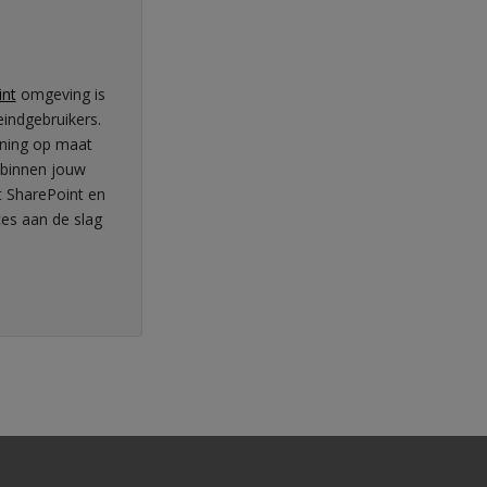
int
omgeving is
eindgebruikers.
ining op maat
 binnen jouw
t SharePoint en
ces aan de slag