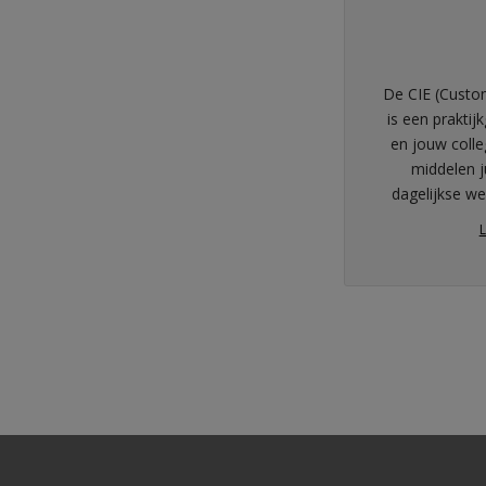
De CIE (Custo
is een praktij
en jouw coll
middelen ju
dagelijkse w