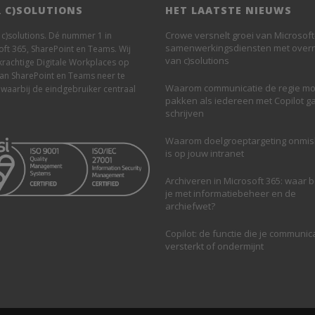
 C)SOLUTIONS
HET LAATSTE NIEUWS
Crowe versnelt groei van Microsoft
n c)solutions. Dé nummer 1 in
samenwerkingsdiensten met ove
oft 365, SharePoint en Teams. Wij
van c)solutions
krachtige Digitale Workplaces op
van SharePoint en Teams neer te
Waarom communicatie de regie mo
 waarbij de eindgebruiker centraal
pakken als iedereen met Copilot g
schrijven
Waarom doelgroeptargeting onmi
is op jouw intranet
Archiveren in Microsoft 365: waar 
je met informatiebeheer en de
archiefwet?
Copilot: de functie die je communic
versterkt of ondermijnt