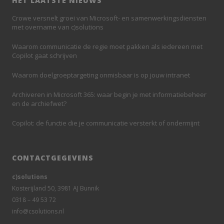
HET LAATSTE NIEUWS
Crowe versnelt groei van Microsoft- en samenwerkingsdiensten
met overname van c)solutions
Waarom communicatie de regie moet pakken als iedereen met
Copilot gaat schrijven
Waarom doelgroeptargeting onmisbaar is op jouw intranet
Archiveren in Microsoft 365: waar begin je met informatiebeheer
en de archiefwet?
Copilot: de functie die je communicatie versterkt of ondermijnt
CONTACTGEGEVENS
c)solutions
Kosterijland 50, 3981 AJ Bunnik
0318 – 49 53 72
info@csolutions.nl