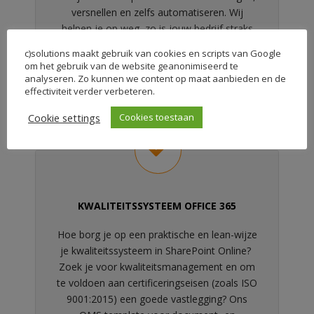
versnellen en zelfs automatiseren. Wij
helpen je op weg, zo is jouw bedrijf straks
een stuk productiever!
c)solutions maakt gebruik van cookies en scripts van Google
om het gebruik van de website geanonimiseerd te
Lees meer
analyseren. Zo kunnen we content op maat aanbieden en de
effectiviteit verder verbeteren.
Cookie settings
Cookies toestaan
KWALITEITSSYSTEEM OFFICE 365
Hoe borg je op een praktische en lean-wijze
je kwaliteitssysteem in SharePoint Online?
Zoek je voor kwaliteitsmanagement en om
te voldoen aan certificeringseisen (zoals ISO
9001:2015) een goede vastlegging? Ons