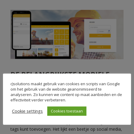
DE BELANGRIJKSTE MOBIELE
UPDATES
c)solutions maakt gebruik van cookies en scripts van Google
om het gebruik van de website geanonimiseerd te
analyseren. Zo kunnen we content op maat aanbieden en de
Binnen de mobiele app, waarmee je je eigen intranet
effectiviteit verder verbeteren.
mobiel kunt besturen, zijn ze bezig met verbeteringen
zodat je ook vanaf je telefoon direct nieuws items kunt
Cookie settings
Cookies toestaan
aanmaken. Je kunt daar een eerste snelle versie van je
nieuwsbericht maken, waarbij je ook afbeelding, banner,
tags kunt toevoegen. Het lijkt een beetje op social media,