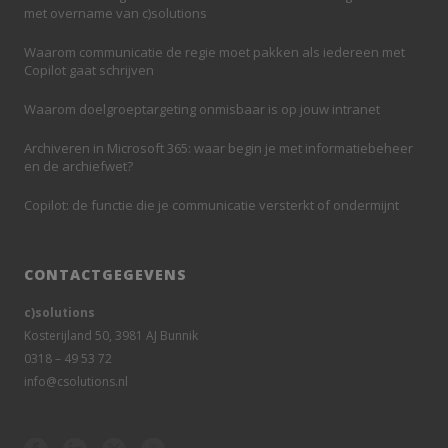
met overname van c)solutions
Waarom communicatie de regie moet pakken als iedereen met
Copilot gaat schrijven
Waarom doelgroeptargeting onmisbaar is op jouw intranet
Archiveren in Microsoft 365: waar begin je met informatiebeheer
en de archiefwet?
Copilot: de functie die je communicatie versterkt of ondermijnt
CONTACTGEGEVENS
c)solutions
Kosterijland 50, 3981 AJ Bunnik
0318 – 49 53 72
info@csolutions.nl