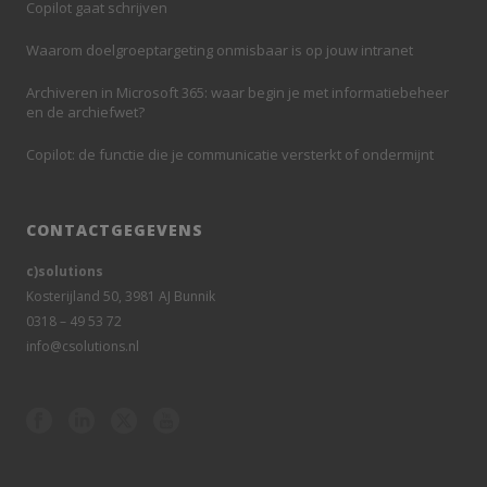
Copilot gaat schrijven
Waarom doelgroeptargeting onmisbaar is op jouw intranet
Archiveren in Microsoft 365: waar begin je met informatiebeheer
en de archiefwet?
Copilot: de functie die je communicatie versterkt of ondermijnt
CONTACTGEGEVENS
c)solutions
Kosterijland 50, 3981 AJ Bunnik
0318 – 49 53 72
info@csolutions.nl