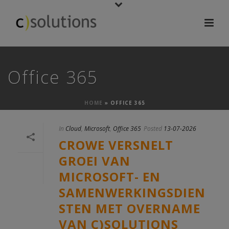
Office 365
HOME
»
OFFICE 365
In
Cloud
,
Microsoft
,
Office 365
Posted
13-07-2026
CROWE VERSNELT
GROEI VAN
MICROSOFT- EN
SAMENWERKINGSDIEN
STEN MET OVERNAME
VAN C)SOLUTIONS