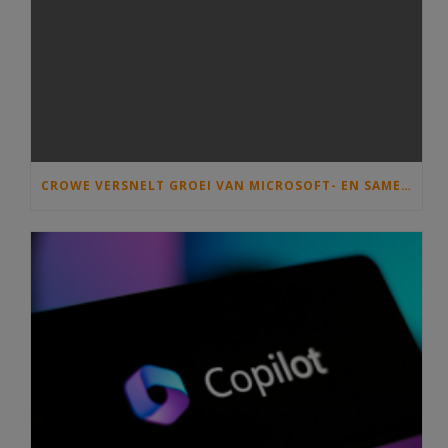
CROWE VERSNELT GROEI VAN MICROSOFT- EN SAMENWERKINGSDIENSTEN MET OVERNAME VAN C)SOLUTIONS