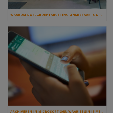
WAAROM DOELGROEPTARGETING ONMISBAAR IS OP JOUW INTRANET
ARCHIVEREN IN MICROSOFT 365: WAAR BEGIN JE MET INFORMATIEBEHEER EN DE ARCHIEFWET?