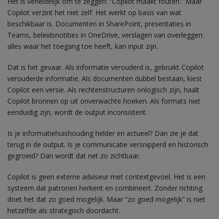
Het is verleidelijk om te zeggen: “Copilot maakt fouten.” Maar
Copilot verzint het niet zelf. Het werkt op basis van wat
beschikbaar is. Documenten in SharePoint, presentaties in
Teams, beleidsnotities in OneDrive, verslagen van overleggen:
alles waar het toegang toe heeft, kan input zijn.
Dat is het gevaar. Als informatie verouderd is, gebruikt Copilot
verouderde informatie. Als documenten dubbel bestaan, kiest
Copilot een versie. Als
rechtenstructuren
onlogisch zijn, haalt
Copilot bronnen op uit onverwachte hoeken. Als formats niet
eenduidig zijn, wordt de output inconsistent.
Is je informatiehuishouding helder en actueel? Dan zie je dat
terug in de output. Is je communicatie versnipperd en historisch
gegroeid? Dan wordt dat net zo zichtbaar.
Copilot is geen externe adviseur met contextgevoel. Het is een
systeem dat patronen herkent en combineert. Zonder richting
doet het dat zo goed mogelijk. Maar “zo goed mogelijk” is niet
hetzelfde als strategisch doordacht.