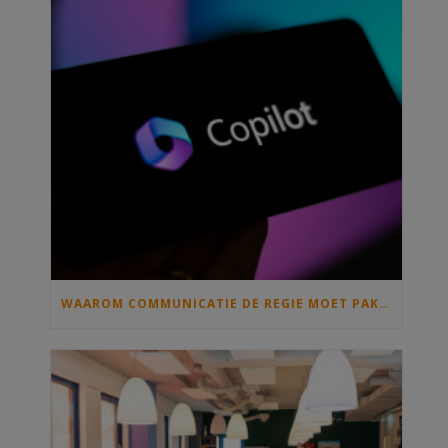
WAAROM COMMUNICATIE DE REGIE MOET PAKKEN ALS IEDEREEN MET COPILOT GAAT SCHRIJVEN