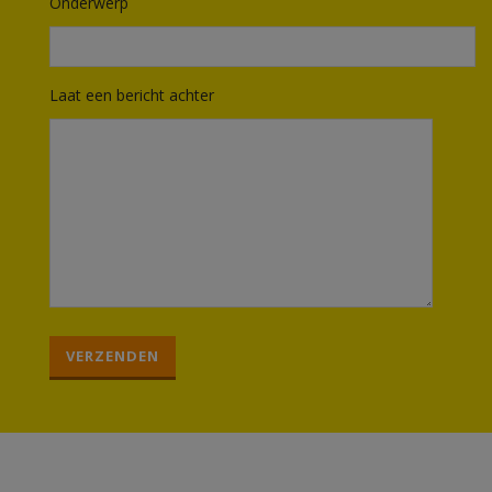
Onderwerp
Laat een bericht achter
G
e
l
i
e
v
e