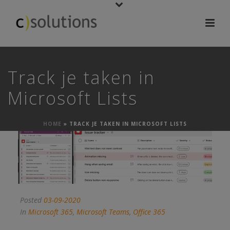
Track je taken in
Microsoft Lists
HOME
»
TRACK JE TAKEN IN MICROSOFT LISTS
Posted
03-09-2020
In
Microsoft 365
,
Microsoft Teams
,
Office 365