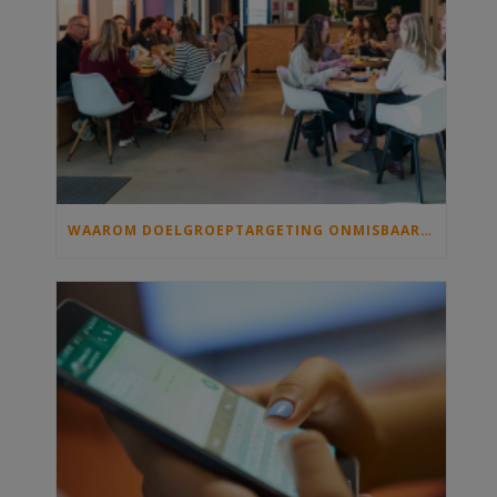
WAAROM DOELGROEPTARGETING ONMISBAAR IS OP JOUW INTRANET