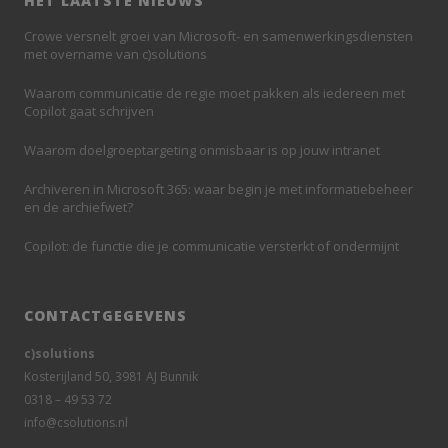
HET LAATSTE NIEUWS
Crowe versnelt groei van Microsoft- en samenwerkingsdiensten
met overname van c)solutions
Waarom communicatie de regie moet pakken als iedereen met
Copilot gaat schrijven
Waarom doelgroeptargeting onmisbaar is op jouw intranet
Archiveren in Microsoft 365: waar begin je met informatiebeheer
en de archiefwet?
Copilot: de functie die je communicatie versterkt of ondermijnt
CONTACTGEGEVENS
c)solutions
Kosterijland 50, 3981 AJ Bunnik
0318 – 49 53 72
info@csolutions.nl