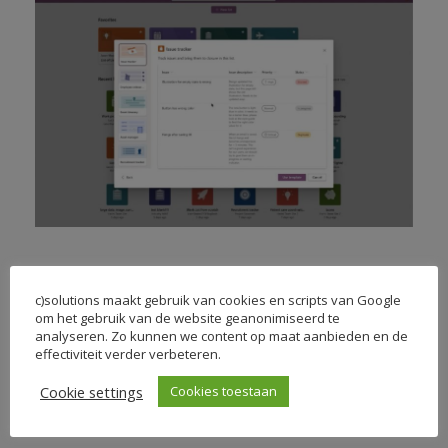
c)solutions maakt gebruik van cookies en scripts van Google
De uitrol van Microsoft Lists zal voor een groot deel eind
om het gebruik van de website geanonimiseerd te
augustus plaatsvinden. De volledige productie roll-out
analyseren. Zo kunnen we content op maat aanbieden en de
effectiviteit verder verbeteren.
voor enterprise, onderwijs en government wordt
gelanceerd in oktober 2020.
Cookie settings
Cookies toestaan