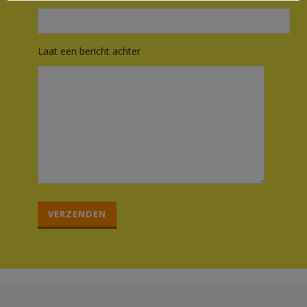
Laat een bericht achter
G
e
l
i
e
v
e