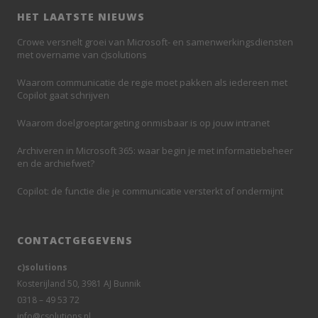
HET LAATSTE NIEUWS
Crowe versnelt groei van Microsoft- en samenwerkingsdiensten
met overname van c)solutions
Waarom communicatie de regie moet pakken als iedereen met
Copilot gaat schrijven
Waarom doelgroeptargeting onmisbaar is op jouw intranet
Archiveren in Microsoft 365: waar begin je met informatiebeheer
en de archiefwet?
Copilot: de functie die je communicatie versterkt of ondermijnt
CONTACTGEGEVENS
c)solutions
Kosterijland 50, 3981 AJ Bunnik
0318 – 49 53 72
info@csolutions.nl