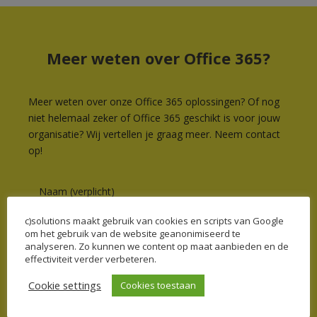
Meer weten over Office 365?
Meer weten over onze Office 365 oplossingen? Of nog
niet helemaal zeker of Office 365 geschikt is voor jouw
organisatie? Wij vertellen je graag meer. Neem contact
op!
Naam (verplicht)
c)solutions maakt gebruik van cookies en scripts van Google
om het gebruik van de website geanonimiseerd te
analyseren. Zo kunnen we content op maat aanbieden en de
E-mail (verplicht)
effectiviteit verder verbeteren.
Cookie settings
Cookies toestaan
Onderwerp