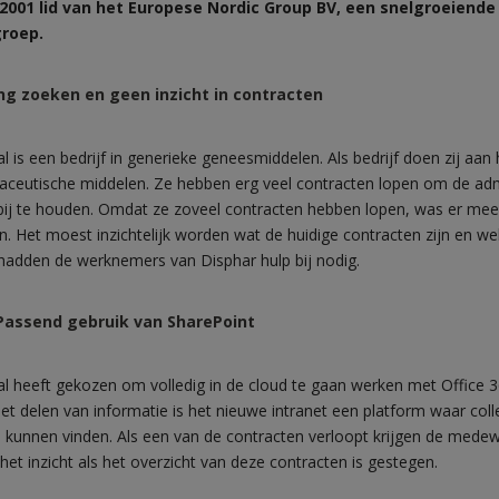
s 2001 lid van het Europese Nordic Group BV, een snelgroeiende
roep.
ng zoeken en geen inzicht in contracten
l is een bedrijf in generieke geneesmiddelen. Als bedrijf doen zij aan h
aceutische middelen. Ze hebben erg veel contracten lopen om de adm
bij te houden. Omdat ze zoveel contracten hebben lopen, was er meer
van. Het moest inzichtelijk worden wat de huidige contracten zijn en w
 hadden de werknemers van Disphar hulp bij nodig.
 Passend gebruik van SharePoint
al heeft gekozen om volledig in de cloud te gaan werken met Office 
et delen van informatie is het nieuwe intranet een platform waar coll
n kunnen vinden. Als een van de contracten verloopt krijgen de mede
het inzicht als het overzicht van deze contracten is gestegen.