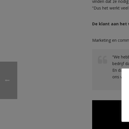
vinden dat ze nodi
“Dus het werkt veel 
De klant aan het
Marketing en commu
“We hebb
bedrijf 
En daar 
ons werk