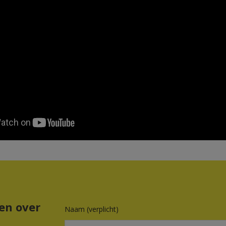
en over
Naam (verplicht)