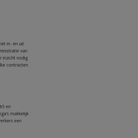
et in- en uit
inistratie van
 inzicht nodig
elke contracten
365 en
ega’s makkelijk
werkers een