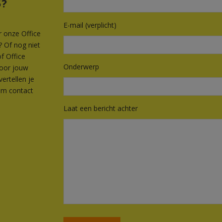
5?
E-mail (verplicht)
 onze Office
? Of nog niet
f Office
Onderwerp
voor jouw
vertellen je
em contact
Laat een bericht achter
G