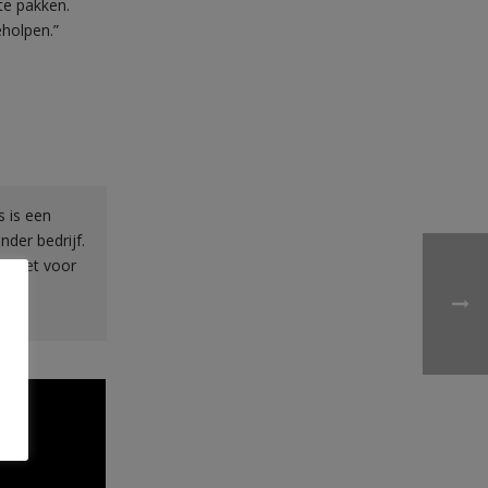
te pakken.
eholpen.”
s is een
der bedrijf.
as het voor