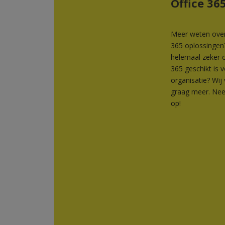
Office 36
Meer weten over
365 oplossingen
helemaal zeker o
365 geschikt is 
organisatie? Wij 
graag meer. Ne
op!