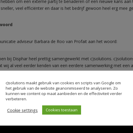
g hebben om een externe partij te benaderen of een nieuwe kans aan 
sneller, veel efficiënter en daar is het bedrijf gewoon heel erg mee g
 woord
nicatie adviseur Barbara de Roo van Profait aan het woord:
en bij Disphar heel prettig samengewerkt met c)solutions. c)solution
dat wij al veel eerder kenden van een eerdere samenwerking met een an
hebben we ook prettig met c)solutions samengewerkt dus eigenlijk w
en met een oude bekende.”
c)solutions maakt gebruik van cookies en scripts van Google om
het gebruik van de website geanonimiseerd te analyseren. Zo
kunnen we content op maat aanbieden en de effectiviteit verder
verbeteren.
Cookie settings
Cookies toestaan