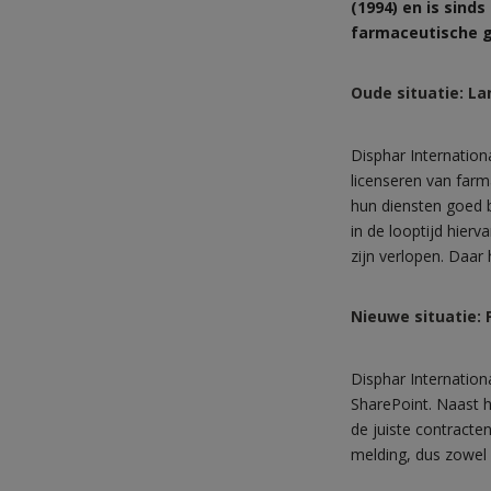
(1994) en is sind
farmaceutische g
Oude situatie: La
Disphar Internationa
licenseren van farm
hun diensten goed 
in de looptijd hier
zijn verlopen. Daar
Nieuwe situatie:
Disphar Internation
SharePoint. Naast h
de juiste contracte
melding, dus zowel 