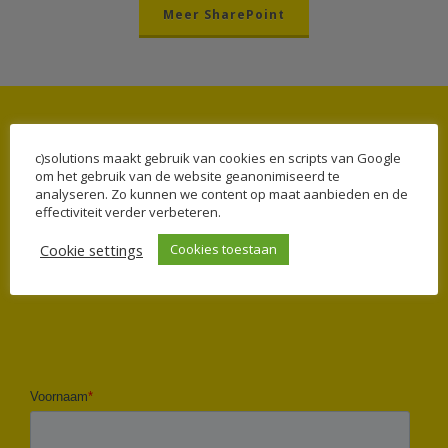
Meer SharePoint
c)solutions maakt gebruik van cookies en scripts van Google
WIL JE MEER WETEN OVER
om het gebruik van de website geanonimiseerd te
INTRANET EN MICROSOFT 365?
analyseren. Zo kunnen we content op maat aanbieden en de
effectiviteit verder verbeteren.
Cookie settings
Cookies toestaan
NEEM CONTACT OP!