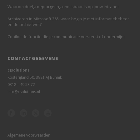
Waarom doelgroeptargeting onmisbaar is op jouw intranet
Archiveren in Microsoft 365: waar begin je met informatiebeheer
en de archiefwet?
Copilot: de functie die je communicatie versterkt of ondermijnt
CONTACTGEGEVENS
c)solutions
Kosterijland 50, 3981 AJ Bunnik
0318 – 49 53 72
info@csolutions.nl
Algemene voorwaarden