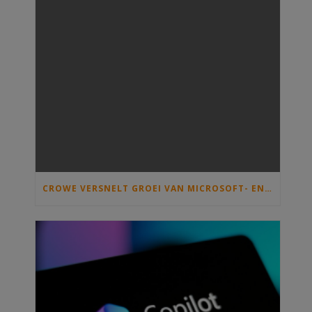
CROWE VERSNELT GROEI VAN MICROSOFT- EN SAMENWERKINGSDIENSTEN MET OVERNAME VAN C)SOLUTIONS