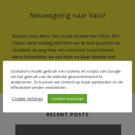
Nieuwsgierig naar Valo?
Bezoek onze demo ‘Een social intranet met Office 365′.
Tijdens deze middag belichtten we de best practices en
obstakels op weg naar een succesvol social intranet.
Hierin behandelen we een klant-en-klaar intranet met
Valo uitgebreid.
Schrijf je gratis in!
c)solutions maakt gebruik van cookies en scripts van Google
om het gebruik van de website geanonimiseerd te
analyseren. Zo kunnen we content op maat aanbieden en de
effectiviteit verder verbeteren.
Cookie settings
Cookies toestaan
RECENT POSTS