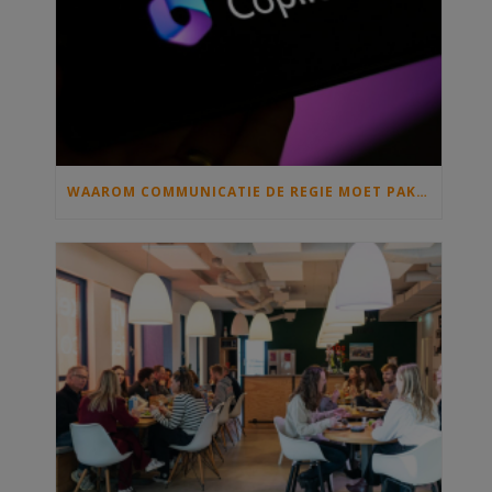
WAAROM COMMUNICATIE DE REGIE MOET PAKKEN ALS IEDEREEN MET COPILOT GAAT SCHRIJVEN