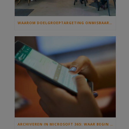
WAAROM DOELGROEPTARGETING ONMISBAAR IS OP JOUW INTRANET
ARCHIVEREN IN MICROSOFT 365: WAAR BEGIN JE MET INFORMATIEBEHEER EN DE ARCHIEFWET?