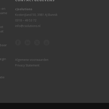
- en
c)solutions
rname
Kosterijland 50, 3981 AJ Bunnik
0318 – 49 53 72
info@csolutions.nl
et
aat
sbaar
begin
Algemene voorwaarden
Privacy Statement
atie