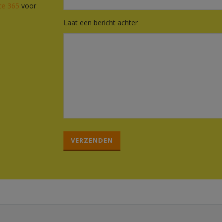
ce 365
voor
Laat een bericht achter
G
e
l
i
e
v
e
d