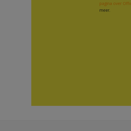
pagina over Offi
meer.