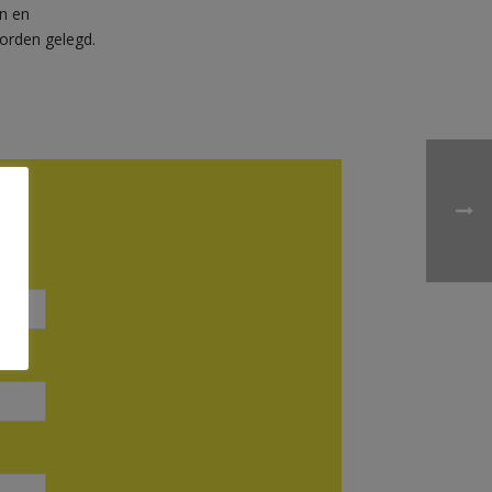
en en
orden gelegd.