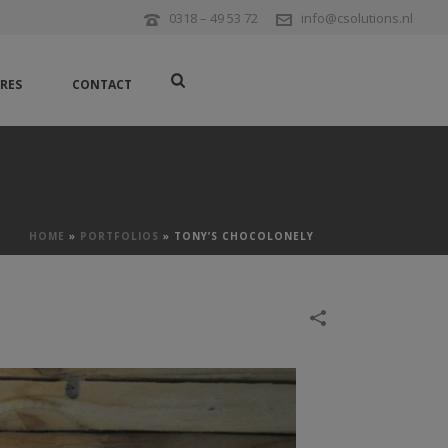
0318 – 49 53 72
info@csolutions.nl
RES
CONTACT
HOME
»
PORTFOLIOS
»
TONY’S CHOCOLONELY