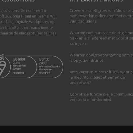
Crowe versnelt groei van Microsoft
n c)solutions. Dé nummer 1 in
samenwerkingsdiensten met ove
oft 365, SharePoint en Teams. Wij
van c)solutions
krachtige Digitale Workplaces op
van SharePoint en Teams neer te
Waarom communicatie de regie mo
 waarbij de eindgebruiker centraal
pakken als iedereen met Copilot g
schrijven
Waarom doelgroeptargeting onmi
is op jouw intranet
Archiveren in Microsoft 365: waar 
je met informatiebeheer en de
archiefwet?
Copilot: de functie die je communic
versterkt of ondermijnt