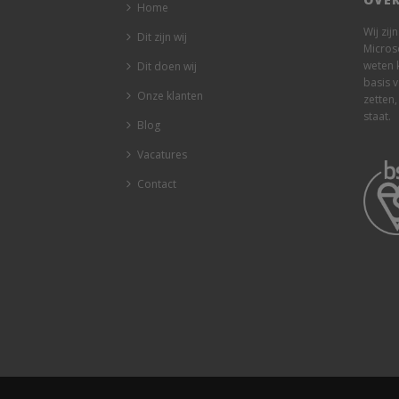
Home
Wij zij
Dit zijn wij
Micros
weten 
Dit doen wij
basis 
Onze klanten
zetten,
staat.
Blog
Vacatures
Contact