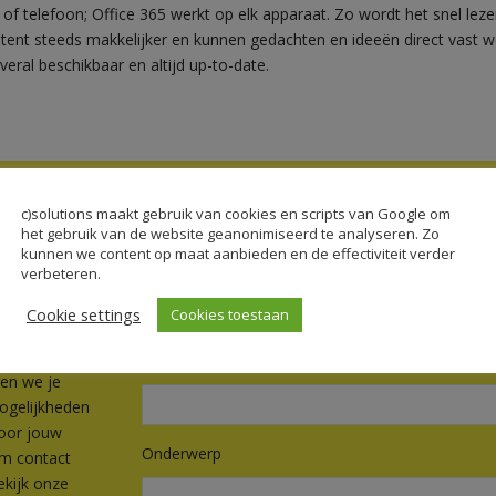
 of telefoon; Office 365 werkt op elk apparaat. Zo wordt het snel lez
tent steeds makkelijker en kunnen gedachten en ideeën direct vast w
veral beschikbaar en altijd up-to-date.
c)solutions maakt gebruik van cookies en scripts van Google om
het gebruik van de website geanonimiseerd te analyseren. Zo
kunnen we content op maat aanbieden en de effectiviteit verder
en?
Naam (verplicht)
verbeteren.
Cookie settings
Cookies toestaan
ed Microsoft
E-mail (verplicht)
en we je
ogelijkheden
voor jouw
Onderwerp
em contact
ekijk onze