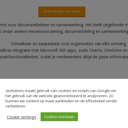
SharePoint intranet
tforms voor documentbeheer en samenwerking. Het biedt uitgebreide 
et onder andere nieuwsvoorziening, documentdeling en samenwerking i
Schaalbaar en aanpasbaar voor organisaties van elke omvang
dloze integratie met Microsoft 365 apps, zoals Teams, OneDrive en
zoekfunctionaliteiten, zodat je medewerkers altijd de juiste informat
c)solutions maakt gebruik van cookies en scripts van Google om
het gebruik van de website geanonimiseerd te analyseren. Zo
t gaat om jouw interactieve
kunnen we content op maat aanbieden en de effectiviteit verder
verbeteren.
 kijken wat het beste bij jullie
Cookie settings
Cookies toestaan
en graag zien in een demo.