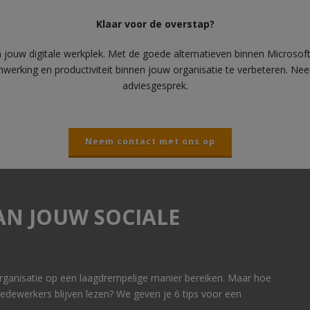
Klaar voor de overstap?
 jouw digitale werkplek. Met de goede alternatieven binnen Microsof
enwerking en productiviteit binnen jouw organisatie te verbeteren. 
adviesgesprek.
Neem contact met ons op
AN JOUW SOCIALE
 organisatie op een laagdrempelige manier bereiken. Maar hoe
 medewerkers blijven lezen? We geven je 6 tips voor een