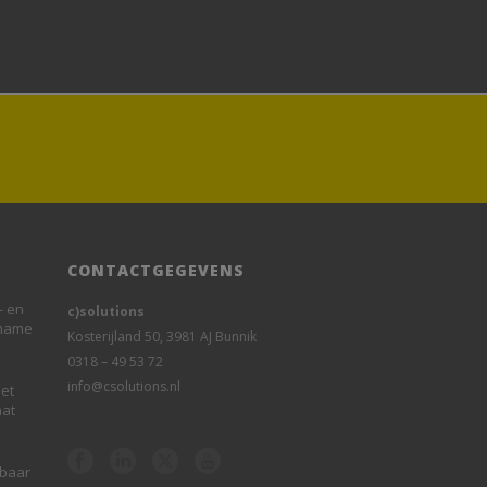
CONTACTGEGEVENS
- en
c)solutions
rname
Kosterijland 50, 3981 AJ Bunnik
0318 – 49 53 72
info@csolutions.nl
et
aat
sbaar