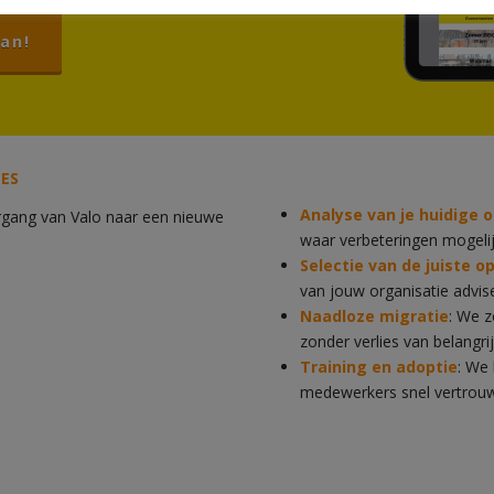
an!
ES
Analyse van je huidige
ergang van Valo naar een nieuwe
waar verbeteringen mogelijk
Selectie van de juiste o
van jouw organisatie advise
Naadloze migratie
: We z
zonder verlies van belangrij
Training en adoptie
: We 
medewerkers snel vertrouw