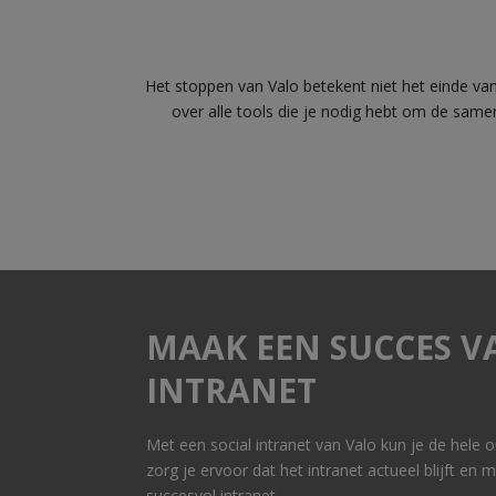
Het stoppen van Valo betekent niet het einde van
over alle tools die je nodig hebt om de sam
MAAK EEN SUCCES V
INTRANET
Met een social intranet van Valo kun je de hele
zorg je ervoor dat het intranet actueel blijft en
succesvol intranet.