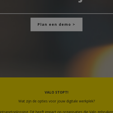
Plan een demo >
VALO STOPT!
Wat zijn de opties voor jouw digitale werkplek?
tranetoplossing. Dit heeft impact op organisaties die Valo gebruiken 