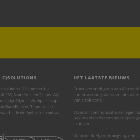
 C)SOLUTIONS
HET LAATSTE NIEUWS
Crowe versnelt groei van Microsoft
n c)solutions. Dé nummer 1 in
samenwerkingsdiensten met ove
oft 365, SharePoint en Teams. Wij
van c)solutions
krachtige Digitale Workplaces op
van SharePoint en Teams neer te
Waarom communicatie de regie mo
 waarbij de eindgebruiker centraal
pakken als iedereen met Copilot g
schrijven
Waarom doelgroeptargeting onmi