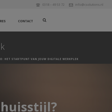
0318 – 49 53 72
info@csolutions.nl
RES
CONTACT
ek
O: HET STARTPUNT VAN JOUW DIGITALE WERKPLEK
huisstijl?