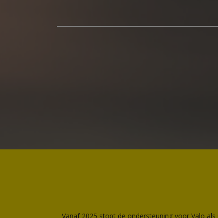
Vanaf 2025 stopt de ondersteuning voor Valo als in