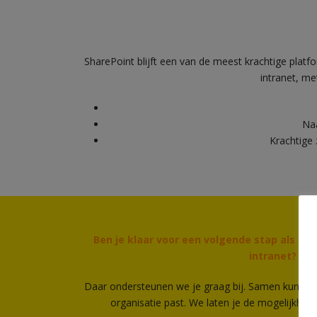
SharePoint blijft een van de meest krachtige pla
intranet, m
Naa
Krachtige 
Ben je klaar voor een volgende stap als he
intranet?
Daar ondersteunen we je graag bij. Samen kunnen we
organisatie past. We laten je de mogelijkhed