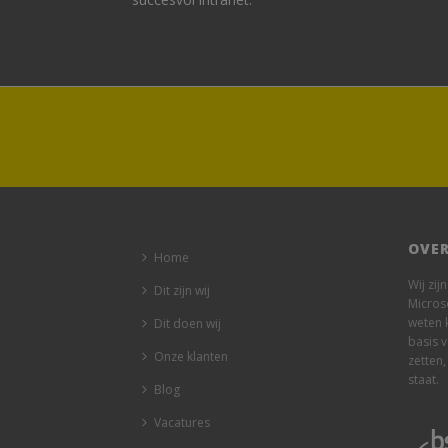
OVER
Home
Wij zij
Dit zijn wij
Micros
weten 
Dit doen wij
basis 
Onze klanten
zetten,
staat.
Blog
Vacatures