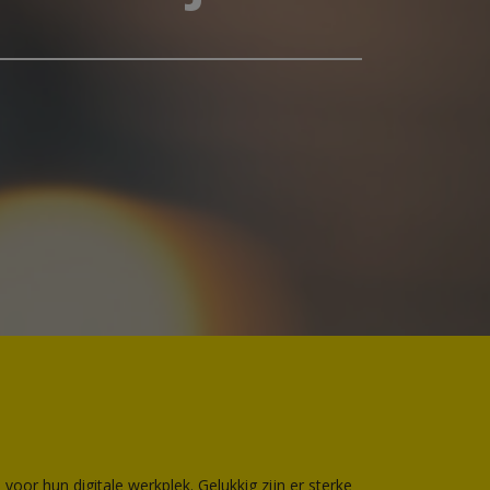
voor hun digitale werkplek. Gelukkig zijn er sterke