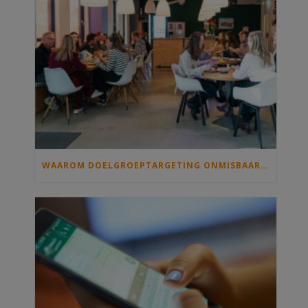
WAAROM DOELGROEPTARGETING ONMISBAAR IS OP JOUW INTRANET