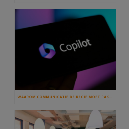
WAAROM COMMUNICATIE DE REGIE MOET PAKKEN ALS IEDEREEN MET COPILOT GAAT SCHRIJVEN