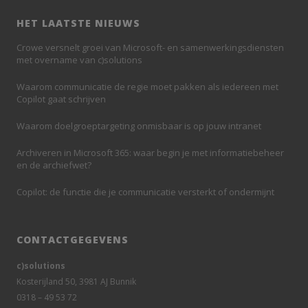
HET LAATSTE NIEUWS
Crowe versnelt groei van Microsoft- en samenwerkingsdiensten
met overname van c)solutions
Waarom communicatie de regie moet pakken als iedereen met
Copilot gaat schrijven
Waarom doelgroeptargeting onmisbaar is op jouw intranet
Archiveren in Microsoft 365: waar begin je met informatiebeheer
en de archiefwet?
Copilot: de functie die je communicatie versterkt of ondermijnt
CONTACTGEGEVENS
c)solutions
Kosterijland 50, 3981 AJ Bunnik
0318 – 49 53 72