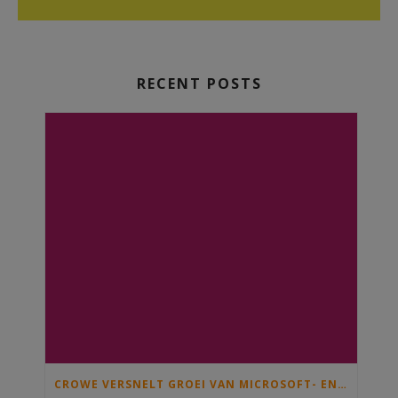
RECENT POSTS
CROWE VERSNELT GROEI VAN MICROSOFT- EN SAMENWERKINGSDIENSTEN MET OVERNAME VAN C)SOLUTIONS