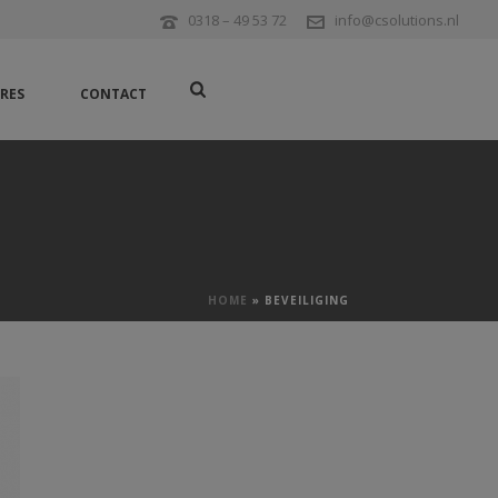
0318 – 49 53 72
info@csolutions.nl
RES
CONTACT
HOME
»
BEVEILIGING