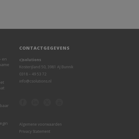
CONTACTGEGEVENS
- en
c)solutions
rname
Kosterijland 50, 3981 AJ Bunnik
0318 – 49 53 72
info@csolutions.nl
et
aat
sbaar
begin
Algemene voorwaarden
Privacy Statement