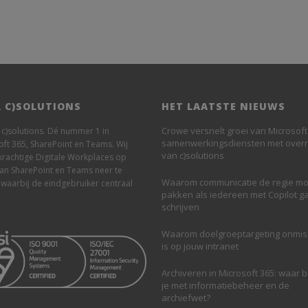
 C)SOLUTIONS
HET LAATSTE NIEUWS
Crowe versnelt groei van Microsoft
n c)solutions. Dé nummer 1 in
samenwerkingsdiensten met ove
oft 365, SharePoint en Teams. Wij
van c)solutions
krachtige Digitale Workplaces op
van SharePoint en Teams neer te
Waarom communicatie de regie mo
 waarbij de eindgebruiker centraal
pakken als iedereen met Copilot g
schrijven
Waarom doelgroeptargeting onmi
is op jouw intranet
Archiveren in Microsoft 365: waar 
je met informatiebeheer en de
archiefwet?