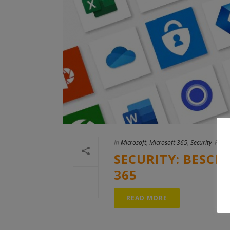
In
Microsoft
,
Microsoft 365
,
Security
Poste
SECURITY: BESCH
365
READ MORE