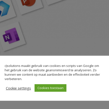
c)solutions maakt gebruik van cookies en scripts van Google om
d
04-06-2020
het gebruik van de website geanonimiseerd te analyseren. Zo
ERM JE BEDRIJF MET MICROSOFT
kunnen we content op maat aanbieden en de effectiviteit verder
verbeteren.
Cookie settings
Cookies toestaan