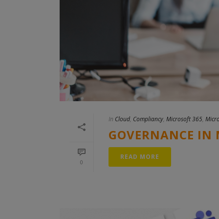
In
Cloud
,
Compliancy
,
Microsoft 365
,
Micr
GOVERNANCE IN M
READ MORE
0