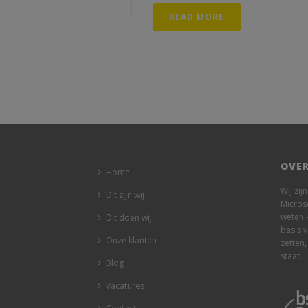
READ MORE
OVER
Home
Wij zij
Dit zijn wij
Micros
weten 
Dit doen wij
basis 
Onze klanten
zetten,
staat.
Blog
Vacatures