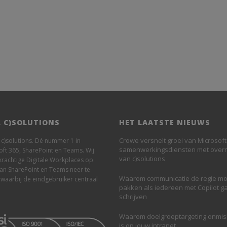
 C)SOLUTIONS
HET LAATSTE NIEUWS
Crowe versnelt groei van Microsoft
n c)solutions. Dé nummer 1 in
samenwerkingsdiensten met ove
oft 365, SharePoint en Teams. Wij
van c)solutions
krachtige Digitale Workplaces op
van SharePoint en Teams neer te
Waarom communicatie de regie mo
 waarbij de eindgebruiker centraal
pakken als iedereen met Copilot g
schrijven
Waarom doelgroeptargeting onmi
is op jouw intranet