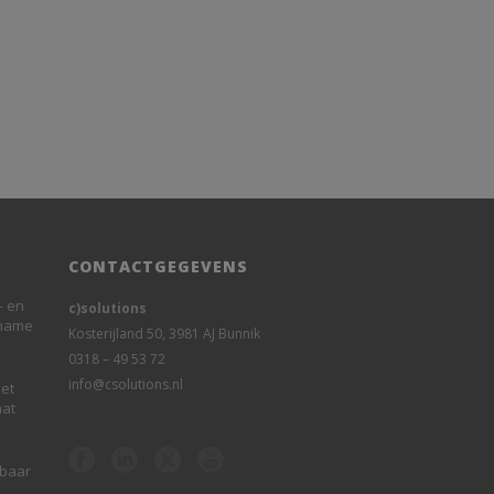
CONTACTGEGEVENS
- en
c)solutions
rname
Kosterijland 50, 3981 AJ Bunnik
0318 – 49 53 72
info@csolutions.nl
et
aat
sbaar