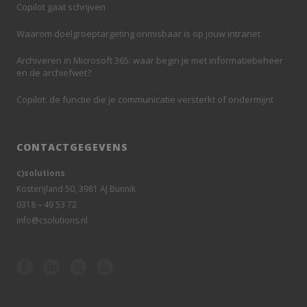
Copilot gaat schrijven
Waarom doelgroeptargeting onmisbaar is op jouw intranet
Archiveren in Microsoft 365: waar begin je met informatiebeheer
en de archiefwet?
Copilot: de functie die je communicatie versterkt of ondermijnt
CONTACTGEGEVENS
c)solutions
Kosterijland 50, 3981 AJ Bunnik
0318 – 49 53 72
info@csolutions.nl