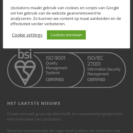
OVER C)SOLUTIONS
c)solutions maakt gebruik van cookies en scripts van Google
om het gebruik van de website geanonimiseerd te
Wij zijn c)solutions. Dé nummer 1 in Microsoft 365, SharePoint en
analyseren. Zo kunnen we content op maat aanbieden en de
Teams. Wij weten krachtige Digitale Workplaces op basis van
effectiviteit verder verbeteren.
SharePoint en Teams neer te zetten, waarbij de eindgebruiker centraal
staat.
Cookie settings
Cookies toestaan
HET LAATSTE NIEUWS
Crowe versnelt groei van Microsoft- en samenwerkingsdiensten
met overname van c)solutions
Waarom communicatie de regie moet pakken als iedereen met