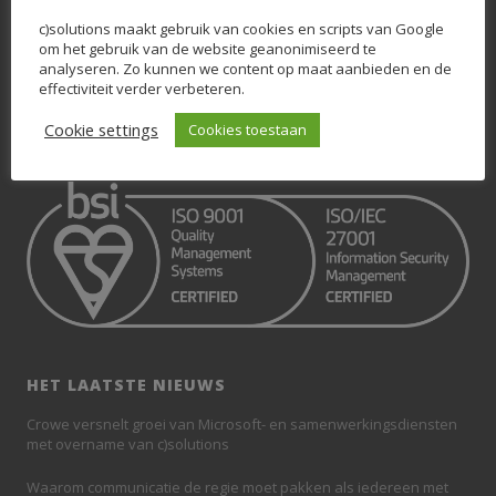
OVER C)SOLUTIONS
c)solutions maakt gebruik van cookies en scripts van Google
om het gebruik van de website geanonimiseerd te
Wij zijn c)solutions. Dé nummer 1 in Microsoft 365, SharePoint en
analyseren. Zo kunnen we content op maat aanbieden en de
Teams. Wij weten krachtige Digitale Workplaces op basis van
effectiviteit verder verbeteren.
SharePoint en Teams neer te zetten, waarbij de eindgebruiker centraal
staat.
Cookie settings
Cookies toestaan
HET LAATSTE NIEUWS
Crowe versnelt groei van Microsoft- en samenwerkingsdiensten
met overname van c)solutions
Waarom communicatie de regie moet pakken als iedereen met