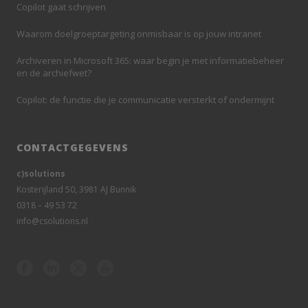
Copilot gaat schrijven
Waarom doelgroeptargeting onmisbaar is op jouw intranet
Archiveren in Microsoft 365: waar begin je met informatiebeheer
en de archiefwet?
Copilot: de functie die je communicatie versterkt of ondermijnt
CONTACTGEGEVENS
c)solutions
Kosterijland 50, 3981 AJ Bunnik
0318 – 49 53 72
info@csolutions.nl