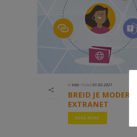
In
Valo
Posted
01-02-2021
BREID JE MODERN
EXTRANET
READ MORE