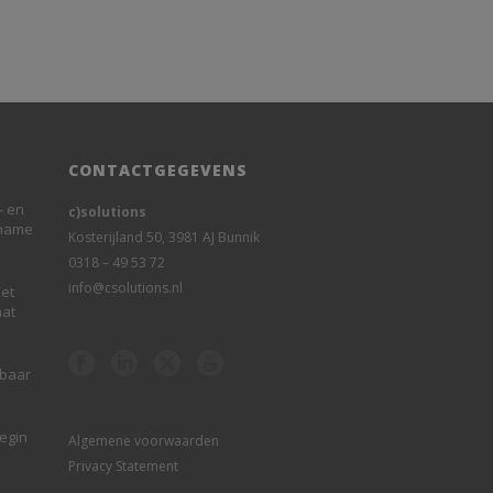
CONTACTGEGEVENS
- en
c)solutions
rname
Kosterijland 50, 3981 AJ Bunnik
0318 – 49 53 72
info@csolutions.nl
et
aat
sbaar
begin
Algemene voorwaarden
Privacy Statement