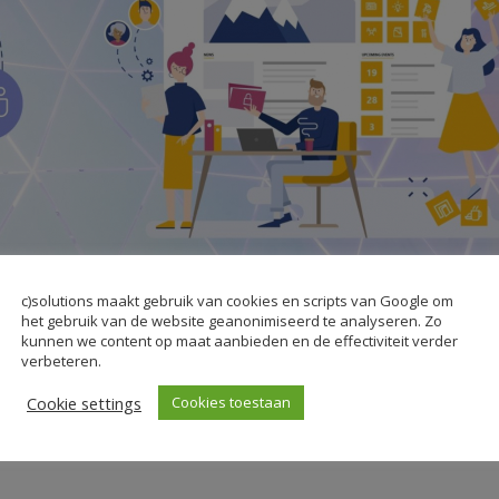
c)solutions maakt gebruik van cookies en scripts van Google om
het gebruik van de website geanonimiseerd te analyseren. Zo
E INTRANET UIT MET EEN VALO
kunnen we content op maat aanbieden en de effectiviteit verder
verbeteren.
Cookie settings
Cookies toestaan