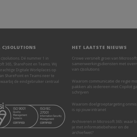
 C)SOLUTIONS
HET LAATSTE NIEUWS
Crowe versnelt groei van Microsoft
n c)solutions. Dé nummer 1 in
samenwerkingsdiensten met ove
oft 365, SharePoint en Teams. Wij
van c)solutions
krachtige Digitale Workplaces op
van SharePoint en Teams neer te
Waarom communicatie de regie mo
 waarbij de eindgebruiker centraal
pakken als iedereen met Copilot g
schrijven
Waarom doelgroeptargeting onmi
is op jouw intranet
Archiveren in Microsoft 365: waar 
je met informatiebeheer en de
archiefwet?