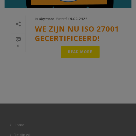
In
Algemeen
Posted
18-02-2021
WE ZIJN NU ISO 27001
GECERTIFICEERD!
0
READ MORE
Home
Dit zijn wij