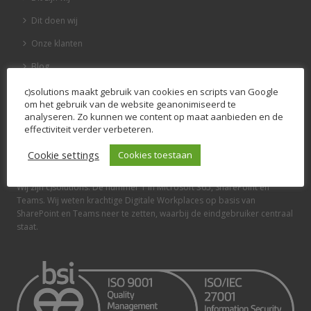
Dit doen wij
Onze klanten
Blog
Vacatures
c)solutions maakt gebruik van cookies en scripts van Google
om het gebruik van de website geanonimiseerd te
Contact
analyseren. Zo kunnen we content op maat aanbieden en de
effectiviteit verder verbeteren.
Cookie settings
Cookies toestaan
OVER C)SOLUTIONS
Wij zijn c)solutions. Dé nummer 1 in Microsoft 365, SharePoint en
Teams. Wij weten krachtige Digitale Workplaces op basis van
SharePoint en Teams neer te zetten, waarbij de eindgebruiker centraal
staat.