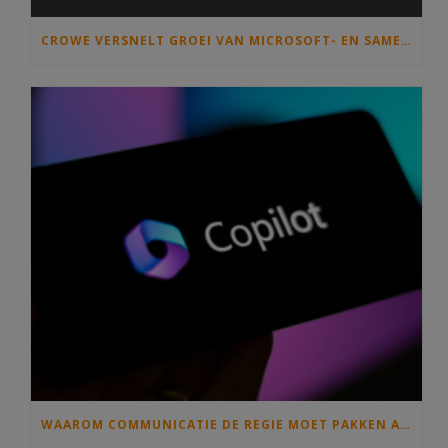
CROWE VERSNELT GROEI VAN MICROSOFT- EN SAMENWERKINGSDIENSTEN MET OVERNAME VAN C)SOLUTIONS
WAAROM COMMUNICATIE DE REGIE MOET PAKKEN ALS IEDEREEN MET COPILOT GAAT SCHRIJVEN