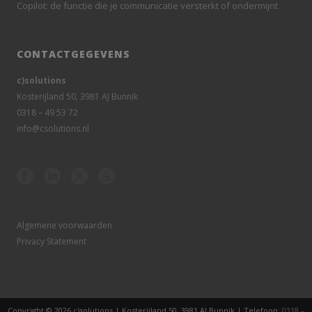
Copilot: de functie die je communicatie versterkt of ondermijnt
CONTACTGEGEVENS
c)solutions
Kosterijland 50, 3981 AJ Bunnik
0318 – 49 53 72
info@csolutions.nl
Algemene voorwaarden
Privacy Statement
Copyright © 2026 c)solutions | Kosterijland 50, 3981 AJ Bunnik | Telefoon:
0318 –