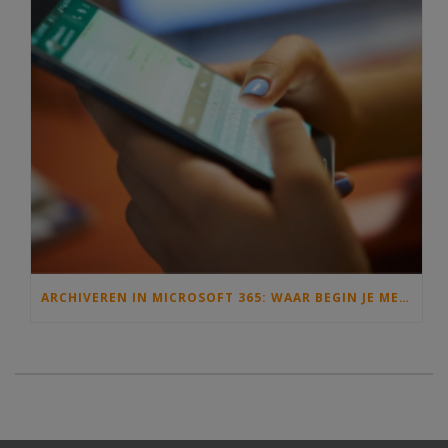
ARCHIVEREN IN MICROSOFT 365: WAAR BEGIN JE MET INFORMATIEBEHEER EN DE ARCHIEFWET?