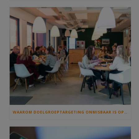
WAAROM DOELGROEPTARGETING ONMISBAAR IS OP JOUW INTRANET