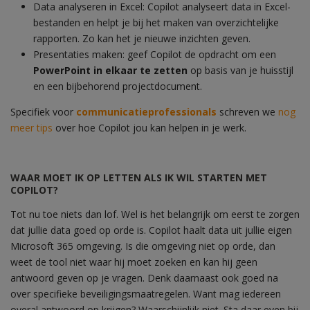
Data analyseren in Excel: Copilot analyseert data in Excel-
bestanden en helpt je bij het maken van overzichtelijke
rapporten. Zo kan het je nieuwe inzichten geven.
Presentaties maken: geef Copilot de opdracht om een
PowerPoint in elkaar te zetten
op basis van je huisstijl
en een bijbehorend projectdocument.
Specifiek voor
communicatieprofessionals
schreven we
nog
meer tips
over hoe Copilot jou kan helpen in je werk.
WAAR MOET IK OP LETTEN ALS IK WIL STARTEN MET
COPILOT?
Tot nu toe niets dan lof. Wel is het belangrijk om eerst te zorgen
dat jullie data goed op orde is. Copilot haalt data uit jullie eigen
Microsoft 365 omgeving. Is die omgeving niet op orde, dan
weet de tool niet waar hij moet zoeken en kan hij geen
antwoord geven op je vragen. Denk daarnaast ook goed na
over specifieke beveiligingsmaatregelen. Want mag iedereen
overal antwoord op krijgen? Waarschijnlijk niet. Sta daar even bij