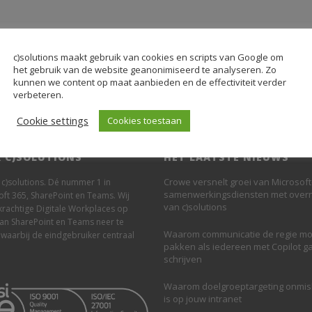
c)solutions maakt gebruik van cookies en scripts van Google om
het gebruik van de website geanonimiseerd te analyseren. Zo
kunnen we content op maat aanbieden en de effectiviteit verder
verbeteren.
Cookie settings
Cookies toestaan
 C)SOLUTIONS
HET LAATSTE NIEUWS
Crowe versnelt groei van Microsoft
n c)solutions. Dé nummer 1 in
samenwerkingsdiensten met ove
oft 365, SharePoint en Teams. Wij
van c)solutions
krachtige Digitale Workplaces op
van SharePoint en Teams neer te
Waarom communicatie de regie mo
 waarbij de eindgebruiker centraal
pakken als iedereen met Copilot g
schrijven
Waarom doelgroeptargeting onmi
is op jouw intranet