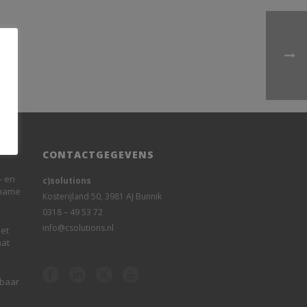
CONTACTGEGEVENS
- en
c)solutions
rname
Kosterijland 50, 3981 AJ Bunnik
0318 – 49 53 72
info@csolutions.nl
et
aat
sbaar