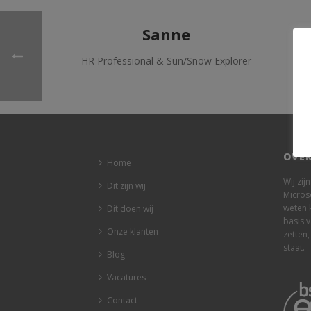
Sanne
HR Professional & Sun/Snow Explorer
OVER
Home
Wij zij
Dit zijn wij
Micros
weten 
Dit doen wij
basis 
Onze klanten
zetten,
staat.
Blog
Vacatures
Contact