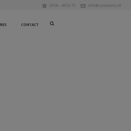
0318 – 49 53 72
info@csolutions.nl
RES
CONTACT