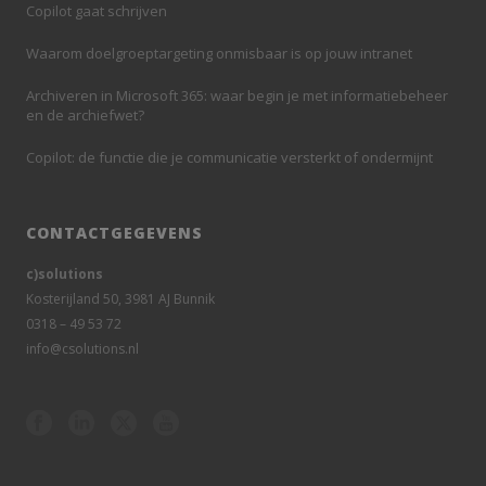
Copilot gaat schrijven
Waarom doelgroeptargeting onmisbaar is op jouw intranet
Archiveren in Microsoft 365: waar begin je met informatiebeheer
en de archiefwet?
Copilot: de functie die je communicatie versterkt of ondermijnt
CONTACTGEGEVENS
c)solutions
Kosterijland 50, 3981 AJ Bunnik
0318 – 49 53 72
info@csolutions.nl