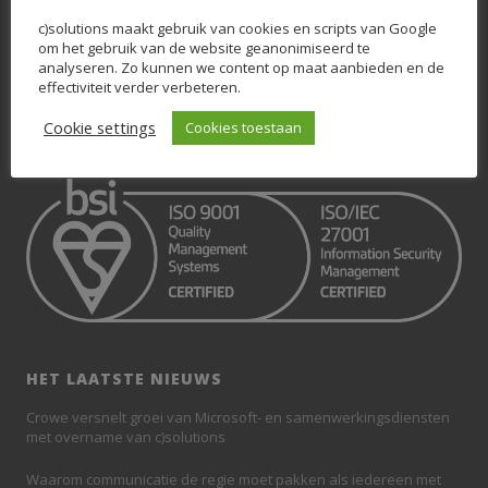
OVER C)SOLUTIONS
c)solutions maakt gebruik van cookies en scripts van Google
om het gebruik van de website geanonimiseerd te
Wij zijn c)solutions. Dé nummer 1 in Microsoft 365, SharePoint en
analyseren. Zo kunnen we content op maat aanbieden en de
Teams. Wij weten krachtige Digitale Workplaces op basis van
effectiviteit verder verbeteren.
SharePoint en Teams neer te zetten, waarbij de eindgebruiker centraal
staat.
Cookie settings
Cookies toestaan
HET LAATSTE NIEUWS
Crowe versnelt groei van Microsoft- en samenwerkingsdiensten
met overname van c)solutions
Waarom communicatie de regie moet pakken als iedereen met