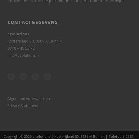
Copilot: de functie die je communicatie versterkt of ondermijnt
CONTACTGEGEVENS
c)solutions
Kosterijland 50, 3981 AJ Bunnik
0318 – 49 53 72
info@csolutions.nl
Algemene voorwaarden
Privacy Statement
Copyright © 2026 c)solutions | Kosterijland 50, 3981 AJ Bunnik | Telefoon:
0318 –