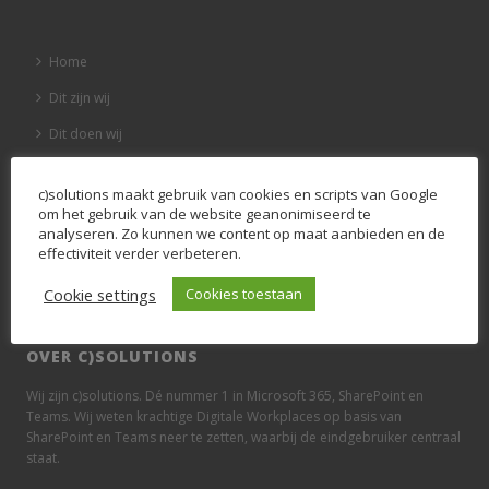
Home
Dit zijn wij
Dit doen wij
Onze klanten
c)solutions maakt gebruik van cookies en scripts van Google
Blog
om het gebruik van de website geanonimiseerd te
analyseren. Zo kunnen we content op maat aanbieden en de
Vacatures
effectiviteit verder verbeteren.
Contact
Cookie settings
Cookies toestaan
OVER C)SOLUTIONS
Wij zijn c)solutions. Dé nummer 1 in Microsoft 365, SharePoint en
Teams. Wij weten krachtige Digitale Workplaces op basis van
SharePoint en Teams neer te zetten, waarbij de eindgebruiker centraal
staat.