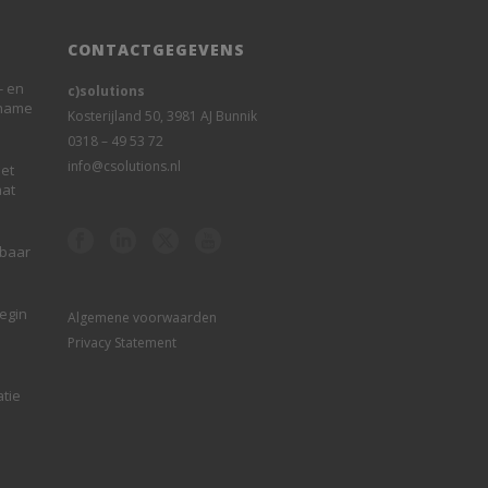
CONTACTGEGEVENS
- en
c)solutions
rname
Kosterijland 50, 3981 AJ Bunnik
0318 – 49 53 72
info@csolutions.nl
et
aat
sbaar
begin
Algemene voorwaarden
Privacy Statement
atie