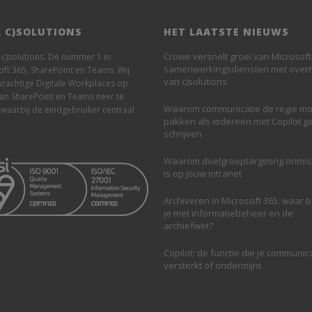
 C)SOLUTIONS
HET LAATSTE NIEUWS
Crowe versnelt groei van Microsoft
n c)solutions. Dé nummer 1 in
samenwerkingsdiensten met ove
oft 365, SharePoint en Teams. Wij
van c)solutions
krachtige Digitale Workplaces op
van SharePoint en Teams neer te
Waarom communicatie de regie mo
 waarbij de eindgebruiker centraal
pakken als iedereen met Copilot g
schrijven
Waarom doelgroeptargeting onmi
is op jouw intranet
Archiveren in Microsoft 365: waar 
je met informatiebeheer en de
archiefwet?
Copilot: de functie die je communic
versterkt of ondermijnt