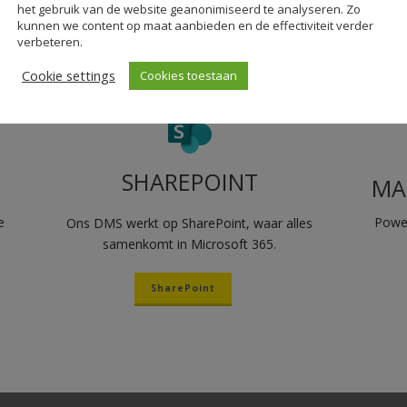
het gebruik van de website geanonimiseerd te analyseren. Zo
kunnen we content op maat aanbieden en de effectiviteit verder
verbeteren.
Cookie settings
Cookies toestaan
SHAREPOINT
MA
e
Power
Ons DMS werkt op SharePoint, waar alles
samenkomt in Microsoft 365.
SharePoint