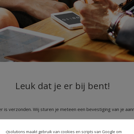
Leuk dat je er bij bent!
er is verzonden. Wij sturen je meteen een bevestiging van je aan
c)solutions maakt gebruik van cookies en scripts van Google om
Zet ons webinar in je agenda!