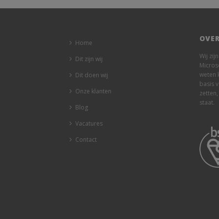
OVER
Home
Wij zij
Dit zijn wij
Micros
weten 
Dit doen wij
basis 
Onze klanten
zetten,
staat.
Blog
Vacatures
Contact