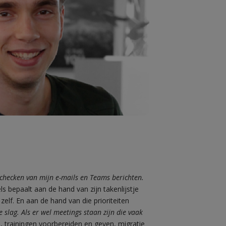
- CONSULTANT
ar, en 6 jaar werkzaam als consultant bij
Point consultant en inmiddels
solutions
c)
t.
allround Micro
uitgegroeid tot
 checken van mijn e-mails en Teams berichten.
els bepaalt aan de hand van zijn takenlijstje
elf. En aan de hand van die prioriteiten
e slag. Als er wel meetings staan zijn die vaak
n, trainingen voorbereiden en geven, migratie