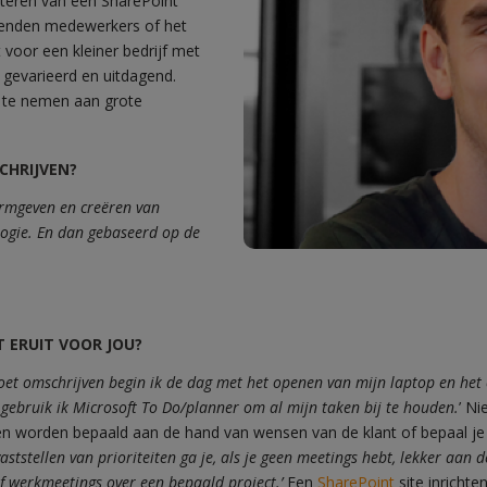
nteren van een SharePoint
zenden medewerkers of het
voor een kleiner bedrijf met
NIELS 
 gevarieerd en uitdagend.
l te nemen aan grote
Ik ben Niels Verschoor, 32 ja
. Ik ben begonnen als Share
soft 365 consultan
CHRIJVEN?
vormgeven en creëren van
ogie. En dan gebaseerd op de
T ERUIT VOOR JOU?
 moet omschrijven begin ik de dag met het openen van mijn laptop en het
r gebruik ik Microsoft To Do/planner om al mijn taken bij te houden.
’ Ni
en worden bepaald aan de hand van wensen van de klant of bepaal je z
aststellen van prioriteiten ga je, als je geen meetings hebt, lekker aan d
of werkmeetings over een bepaald project.’
Een
SharePoint
site inrichte