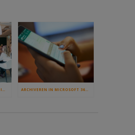
WAAROM DOELGROEPTARGETING ONMISBAAR IS OP JOUW INTRANET
ARCHIVEREN IN MICROSOFT 365: WAAR BEGIN JE MET INFORMATIEBEHEER EN DE ARCHIEFWET?