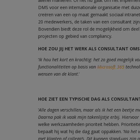
allerlei manieren. Of het nu gaat om het impleme
DMS voor een internationale organisatie met dui
creëren van een op maat gemaakt sociaal intranet 
20 medewerkers, de taken van een consultant zijn
Bovendien biedt deze rol de mogelijkheid om dee
projecten op gebied van compliancy.
HOE ZOU JIJ HET WERK ALS CONSULTANT OMS
‘
Ik hou het kort en krachtig: het zo goed mogelijk 
functionaliteiten op basis van
Microsoft 365
technol
wensen van de klant
.’
HOE ZIET EEN TYPISCHE DAG ALS CONSULTAN
‘
Alle dagen verschillen, maar als ik het een beetje
Daarna pak ik vaak mijn takenlijstje erbij. Hiervoo
welke werkzaamheden prioriteit hebben. Prioriteit
bepaalt hij wat hij die dag gaat oppakken. ‘
Na het v
met klanten of collega’s. Dit kunnen stand-ups zijn 