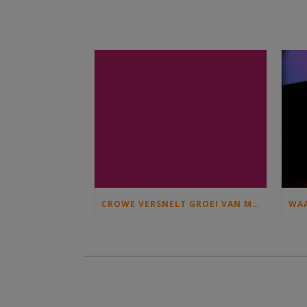
CROWE VERSNELT GROEI VAN MICROSOFT- EN SAMENWERKINGSDIENSTEN MET OVERNAME VAN C)SOLUTIONS