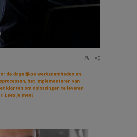
door de dagelijkse werkzaamheden en
jfsprocessen, het implementeren van
et klanten om oplossingen te leveren
er. Lees je mee?