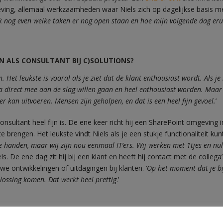
ing, allemaal werkzaamheden waar Niels zich op dagelijkse basis me
ik nog even
welke taken er nog open staan en hoe mijn volgende dag eruit
EN ALS CONSULTANT BIJ C)SOLUTIONS?
t leukste is vooral als je ziet dat de klant enthousiast wordt. Als je me
jna direct mee aan de slag willen gaan en heel enthousiast worden. Maar
r kan uitvoeren. Mensen zijn geholpen, en dat is een heel fijn gevoel.
’
onsultant heel fijn is. De ene keer richt hij een SharePoint omgeving i
brengen. Het leukste vindt Niels als je een stukje functionaliteit kunt
je handen, maar wij zijn nou eenmaal IT’ers. Wij werken met 1tjes en null
els. De ene dag zit hij bij een klant en heeft hij contact met de collega
uwe ontwikkelingen of uitdagingen bij klanten. ‘
Op het moment dat je bi
plossing komen. Dat werkt heel prettig
.’