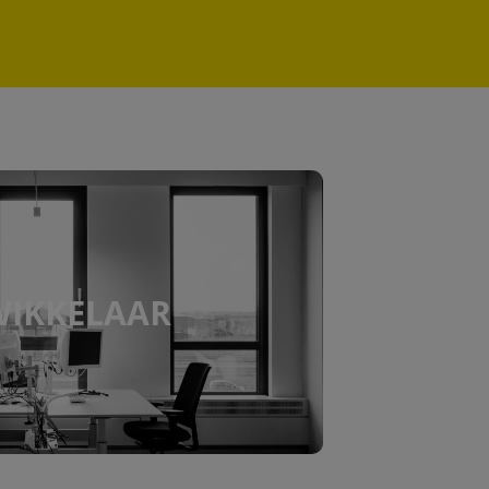
IKKELAAR
rosoft 365 ontwikkelaar? Bij c)solutions
ossingen op basis van geconfigureerde
IKKELAAR
gen binnen projecten bij toonaangevende
drachtgevers.
er informatie?