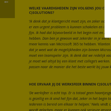
WELKE VAARDIGHEDEN ZIJN VOLGENS JOU CRUC
C)SOLUTIONS?
‘
Ik denk dat je klantgericht moet zijn, en zeker ook 
er een urgent probleem is kunnen schakelen en insp
fijn. Ik had dat bijvoorbeeld in het begin niet en zei
hebben. Dan ben je gewoon wat zekerder in je werk.
meer kennis van Microsoft 365 te hebben. ‘
Klanten 
dat je weet wat de mogelijkheden zijn binnen Microso
moet een teamspeler zijn. Ik denk dat we redelijk vaa
je moet wel altijd bij een klant met collega’s werken
passen naar de manier die het beste werkt bij jouw 
HOE ERVAAR JIJ DE WERKSFEER BINNEN C)SOLU
‘
De werksfeer is echt top. Er is totaal geen haantjesg
is gezellig en ik vind het fijn dat, zeker in het begin 
Iedereen is bereid om elkaar te helpen.
’ Niels vindt
wordt gelachen, maar er kunnen ook serieuze gespre