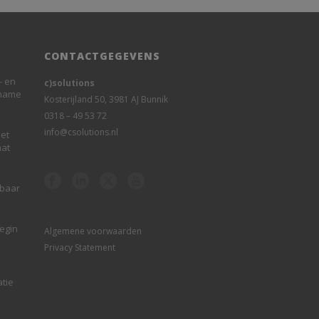
CONTACTGEGEVENS
- en
c)solutions
rname
Kosterijland 50, 3981 AJ Bunnik
0318 – 49 53 72
info@csolutions.nl
et
aat
sbaar
begin
Algemene voorwaarden
Privacy Statement
atie