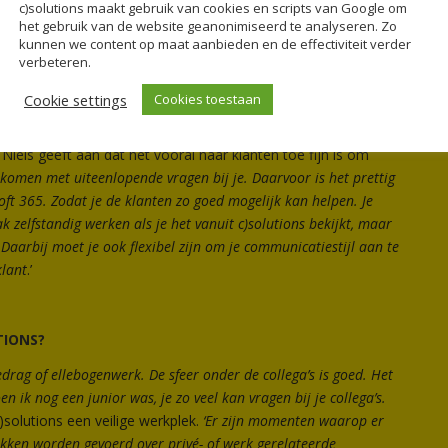
c)solutions maakt gebruik van cookies en scripts van Google om
het gebruik van de website geanonimiseerd te analyseren. Zo
IAAL VOOR HET SUCCES VAN EEN CONSULTANT BIJ
kunnen we content op maat aanbieden en de effectiviteit verder
verbeteren.
flexibel. Als je meerdere klanten hebt, moet je op het moment dat
Cookie settings
Cookies toestaan
ringen waar nodig. Daarnaast is goede Microsoft 365 kennis
 vaak in gesprekken: het zou zo fijn zijn om meer kennis te
‘ Niels geeft aan dat het vooral naar klanten toe fijn is om
komen met uiteenlopende vragen bij je. Daarvoor is het prettig
ft 365. Zodat je de klanten zo goed mogelijk kan helpen. Je
k zelfstandig werken als je het vanuit c)solutions bekijkt, maar
. Daarbij moet je ook flexibel zijn om je communicatiestijl aan te
klant
.’
TIONS?
edrag of ellebogenwerk. De sfeer onder de collega’s is goed. Het
toen ik nog een junior was, je zo veel kan vragen bij je collega’s.
 c)solutions een veilige werkplek.
‘Er zijn momenten waarop er
kken worden gevoerd over privé- of werk gerelateerde