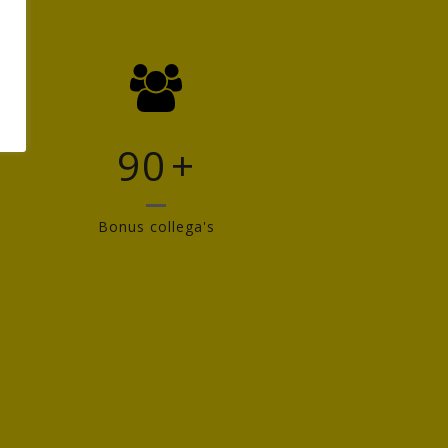
90
+
Bonus collega's