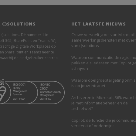
 C)SOLUTIONS
HET LAATSTE NIEUWS
Crowe versnelt groei van Microsoft
n c)solutions. Dé nummer 1 in
samenwerkingsdiensten met ove
oft 365, SharePoint en Teams. Wij
van c)solutions
krachtige Digitale Workplaces op
van SharePoint en Teams neer te
Waarom communicatie de regie mo
 waarbij de eindgebruiker centraal
pakken als iedereen met Copilot g
schrijven
Waarom doelgroeptargeting onmi
is op jouw intranet
Archiveren in Microsoft 365: waar 
je met informatiebeheer en de
archiefwet?
Copilot: de functie die je communic
versterkt of ondermijnt