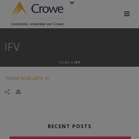
IFV
HOME
»
IFV
Posted
16-02-2015
In
RECENT POSTS