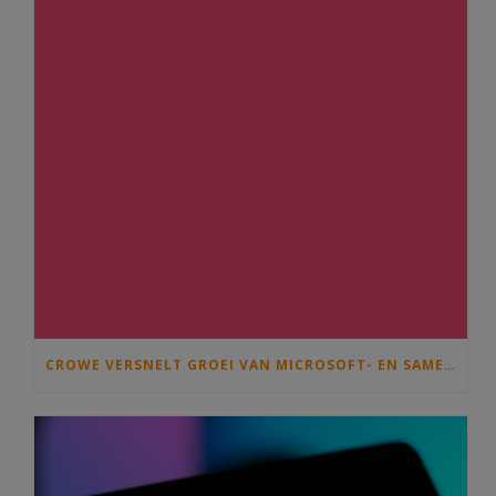
CROWE VERSNELT GROEI VAN MICROSOFT- EN SAMENWERKINGSDIENSTEN MET OVERNAME VAN C)SOLUTIONS