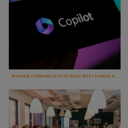
WAAROM COMMUNICATIE DE REGIE MOET PAKKEN ALS IEDEREEN MET COPILOT GAAT SCHRIJVEN