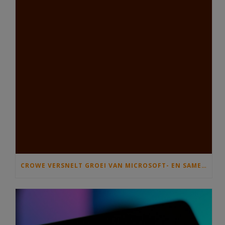
CROWE VERSNELT GROEI VAN MICROSOFT- EN SAMENWERKINGSDIENSTEN MET OVERNAME VAN C)SOLUTIONS